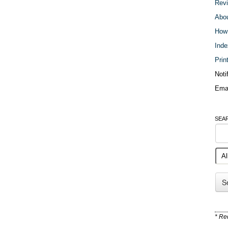
Revi
Abou
How 
Inde
Prin
Noti
Emai
SEA
* Re