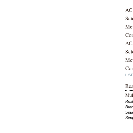
ACS
Sci
Me
Con
ACS
Sci
Me
Con
LIS
Rea
Mult
Brai
Bre
Spur
Sim